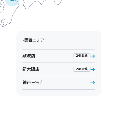
•
関西エリア
難波店
24h営業
新大阪店
24h営業
神戸三宮店