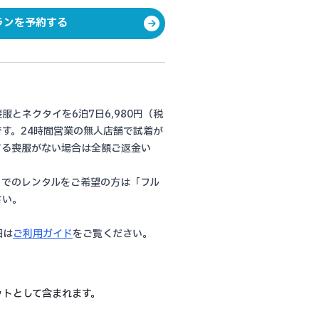
ランを予約する
とネクタイを6泊7日6,980円（税
す。24時間営業の無人店舗で試着が
する喪服がない場合は全額ご返金い
）
トでのレンタルをご希望の方は「フル
さい。
。
細は
ご利用ガイド
をご覧ください。
ットとして含まれます。