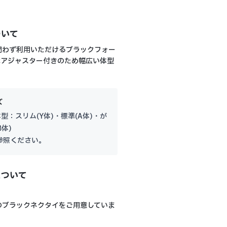
ついて
問わず利用いただけるブラックフォー
はアジャスター付きのため幅広い体型
ズ
体型：スリム(Y体)・標準(A体)・が
B体)
参照ください。
について
のブラックネクタイをご用意していま