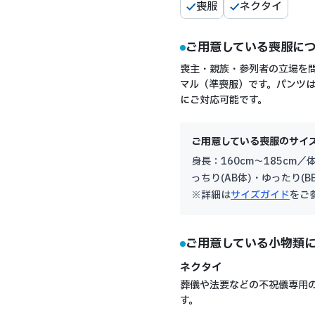
喪服
ネクタイ
ご用意している喪服に
喪主・親族・参列者の立場を
マル（準喪服）です。パンツ
にご対応可能です。
ご用意している喪服のサイ
身長：160cm〜185cm／
っちり(AB体)・ゆったり(B
※詳細は
サイズガイド
をご
ご用意している小物類
ネクタイ
葬儀や法要などの不祝儀専用
す。